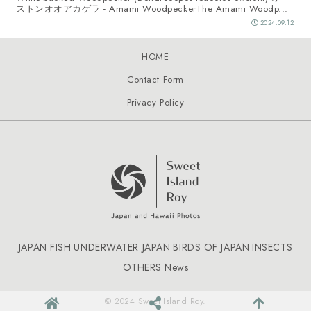
ストンオオアカゲラ - Amami WoodpeckerThe Amami Woodp...
2024.09.12
HOME
Contact Form
Privacy Policy
JAPAN FISH
UNDERWATER JAPAN
BIRDS OF JAPAN
INSECTS
OTHERS
News
© 2024 Sweet Island Roy.