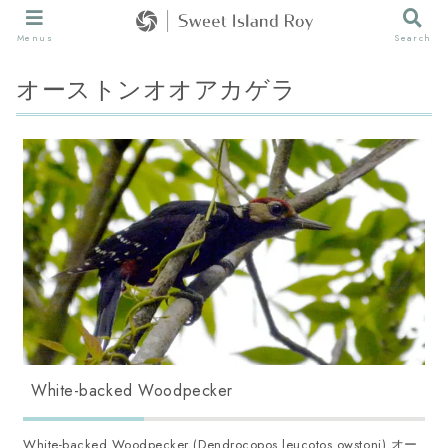
Menus
Search
オーストンオオアカゲラ
White-backed Woodpecker
White-backed Woodpecker (Dendrocopos leucotos owstoni) オー