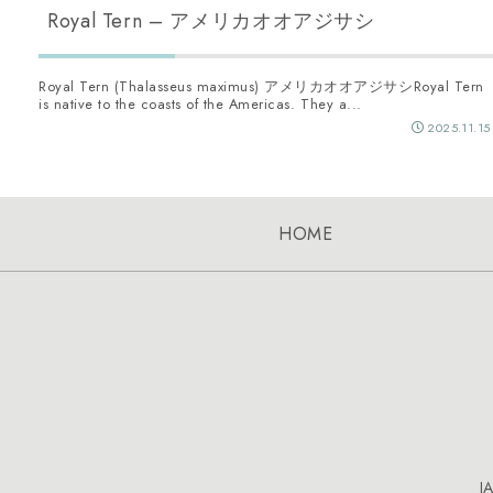
Royal Tern – アメリカオオアジサシ
Royal Tern (Thalasseus maximus) アメリカオオアジサシRoyal Tern
is native to the coasts of the Americas. They a...
2025.11.15
HOME
J